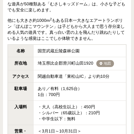
な遊具が50種類ある「むさしキッズドーム」は、小さな子ども
でも安全に楽しめます。
2
他にも大きさ約1000m
もある日本一大きなエアートランポリ
ン「ぽんぽこマウンテン」は子どもから大人まで思う存分楽し
める人気の遊具です。真っ白い雲の上を飛んだり跳ねたりして
いるような感覚はここでしか体験できません。
名称
国営武蔵丘陵森林公園
所在地
埼玉県比企郡滑川町山田1920
地図
アクセス
関越自動車道「東松山IC」より約10分
駐車場
あり／有料（1,625台）
1台：700円
入場料
・大人（高校生以上）：450円
・シルバー（65歳以上）：210円
・中学生以下：無料
営業・
＜3月1日～10月31日＞