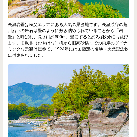
長瀞岩畳は秩父エリアにある人気の景勝地です。長瀞渓谷の荒
川沿いの岩石は畳のように敷き詰められていることから「岩
畳」と呼ばれ、長さは約600m、畳にすると約2万枚分にも及び
ます。旧親鼻（おやはな）橋から旧高砂橋までの両岸のダイナ
ミックな景観は圧巻で、1924年には国指定の名勝・天然記念物
に指定されました。