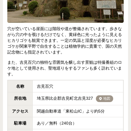
穴が空いている崖面には階段や道が整備されています。歩きな
がら穴の中を覗けるだけでなく、黄緑色に光ったように見える
ヒカリゴケも観賞できます。一定の気温と湿度が必要なヒカリ
ゴケが関東平野で自生することは植物学的に貴重で、国の天然
記念物にも指定されています。
また、吉見百穴の独特な雰囲気を醸し出す景観は特撮番組のロ
ケ地として使用され、聖地巡りをするファンも多く訪れていま
す。
名称
吉見百穴
所在地
埼玉県比企郡吉見町北吉見327
地図
アクセス
関越自動車道「東松山IC」より約5分
駐車場
あり／無料（240台）