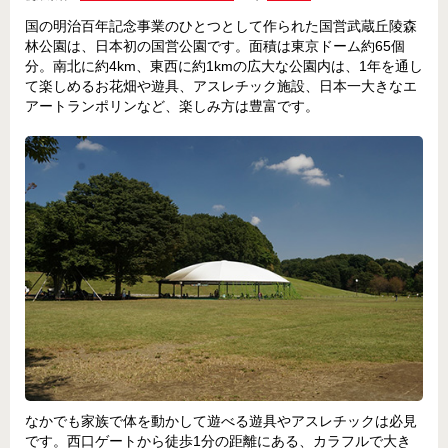
国の明治百年記念事業のひとつとして作られた国営武蔵丘陵森
林公園は、日本初の国営公園です。面積は東京ドーム約65個
分。南北に約4km、東西に約1kmの広大な公園内は、1年を通し
て楽しめるお花畑や遊具、アスレチック施設、日本一大きなエ
アートランポリンなど、楽しみ方は豊富です。
なかでも家族で体を動かして遊べる遊具やアスレチックは必見
です。西口ゲートから徒歩1分の距離にある、カラフルで大き