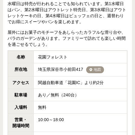
水曜日は特売が行われることでも知られています。第1水曜日
はパン、第2水曜日はアウトレット特売日、第3水曜日はアウト
レットケーキの日、第4水曜日はビュッフェの日と、週替わり
でお得にスイーツやパンを楽しめます。
屋外にはお菓子のモチーフをあしらったカラフルな滑り台や、
バラのガーデンがあります。ファミリーで訪れても楽しい時間
を過ごせるでしょう。
名称
花園フォレスト
所在地
埼玉県深谷市小前田417
地図
アクセス
関越自動車道「花園IC」より約2分
駐車場
あり／無料（240台）
入場料
無料
営業・
10:00～18:00
開場時間