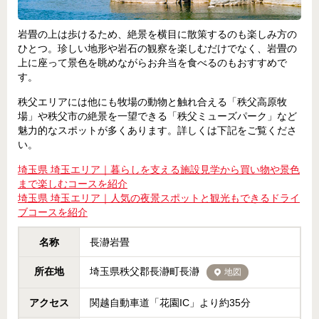
岩畳の上は歩けるため、絶景を横目に散策するのも楽しみ方の
ひとつ。珍しい地形や岩石の観察を楽しむだけでなく、岩畳の
上に座って景色を眺めながらお弁当を食べるのもおすすめで
す。
秩父エリアには他にも牧場の動物と触れ合える「秩父高原牧
場」や秩父市の絶景を一望できる「秩父ミューズパーク」など
魅力的なスポットが多くあります。詳しくは下記をご覧くださ
い。
埼玉県 埼玉エリア｜暮らしを支える施設見学から買い物や景色
まで楽しむコースを紹介
埼玉県 埼玉エリア｜人気の夜景スポットと観光もできるドライ
ブコースを紹介
名称
長瀞岩畳
所在地
埼玉県秩父郡長瀞町長瀞
地図
アクセス
関越自動車道「花園IC」より約35分