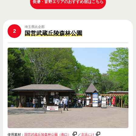
長瀞・皆野エリアのおすすめ宿はこちら
埼玉県比企郡
2
国営武蔵丘陵森林公園
使用素材：
国営武蔵丘陵森林公園（南口）
／
京浜にけ