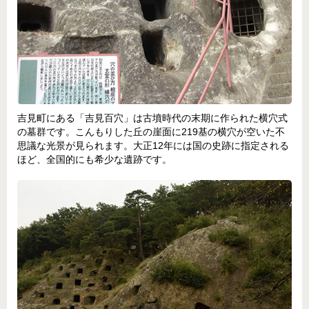
吉見町にある「吉見百穴」は古墳時代の末期に作られた横穴式
の墓群です。こんもりした丘の崖面に219基の横穴が空いた不
思議な光景が見られます。大正12年には国の史跡に指定される
ほど、全国的にも希少な遺跡です。