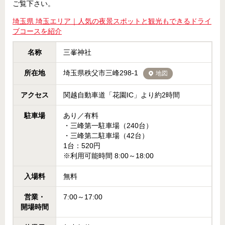
ご覧下さい。
埼玉県 埼玉エリア｜人気の夜景スポットと観光もできるドライ
ブコースを紹介
名称
三峯神社
所在地
埼玉県秩父市三峰298-1
地図
アクセス
関越自動車道「花園IC」より約2時間
駐車場
あり／有料
・三峰第一駐車場（240台）
・三峰第二駐車場（42台）
1台：520円
※利用可能時間 8:00～18:00
入場料
無料
営業・
7:00～17:00
開場時間