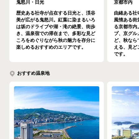
鬼怒川・日光
京都市内
歴史ある社寺が点在する日光と、渓谷
由緒ある社
美が広がる鬼怒川。紅葉に染まるいろ
風情ある街
は坂のドライブや湖・滝の絶景、街歩
る京都市内
き、温泉宿での滞在まで、多彩な見ど
プ、京グル
ころをめぐりながら秋の魅力を存分に
ど、秋なら
楽しめるおすすめのエリアです。
える、見ど
です。
おすすめ温泉地