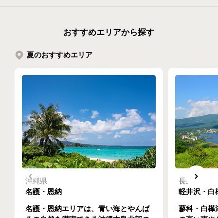
おすすめエリアから探す
夏のおすすめエリア
沖縄県
長野県
名護・恩納
軽井沢・白
名護・恩納エリアは、青い海とやんば
蓼科・白樺