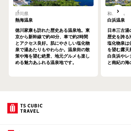
静岡県
和歌山県
熱海温泉
白浜温泉
徳川家康も訪れた歴史ある温泉地。東
日本三古湯
京から新幹線で約40分、車で約2時間
歴史を誇る
とアクセス良好。肌にやさしい塩化物
塩化物泉は
泉で湯あたりもやわらか。温泉街の散
を望む露天
策や海を望む絶景、地元グルメも楽し
白良浜やレ
める魅力あふれる温泉地です。
と南紀の海