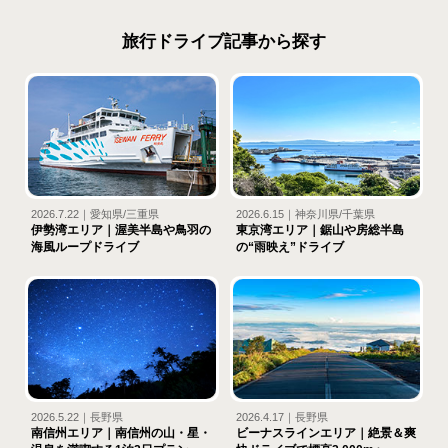
旅行ドライブ記事から探す
2026.7.22｜愛知県/三重県
2026.6.15｜神奈川県/千葉県
伊勢湾エリア｜渥美半島や鳥羽の
東京湾エリア｜鋸山や房総半島
海風ループドライブ
の“雨映え”ドライブ
2026.5.22｜長野県
2026.4.17｜長野県
南信州エリア｜南信州の山・星・
ビーナスラインエリア｜絶景＆爽