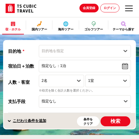
会員登録
ログイン
宿・ホテル
国内ツアー
海外ツアー
ゴルフツアー
テーマから探す
目的地
*
目的地を指定
宿泊日＋泊数
指定なし：1泊
人数・客室
※幼児を除く合計人数を選択ください。
支払手段
条件を
こだわり条件を追加
検索
クリア