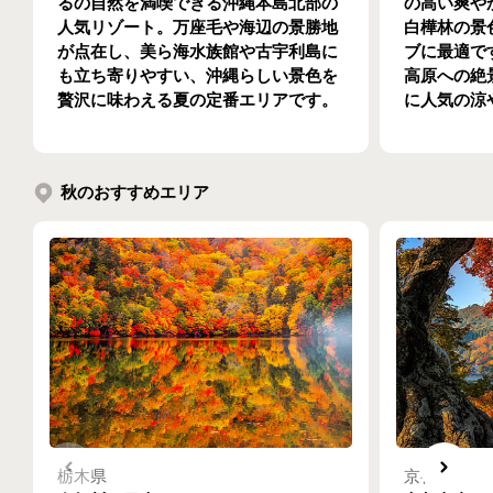
るの自然を満喫できる沖縄本島北部の
の高い爽や
人気リゾート。万座毛や海辺の景勝地
白樺林の景
が点在し、美ら海水族館や古宇利島に
ブに最適で
も立ち寄りやすい、沖縄らしい景色を
高原への絶
贅沢に味わえる夏の定番エリアです。
に人気の涼
秋のおすすめエリア
栃木県
京都府