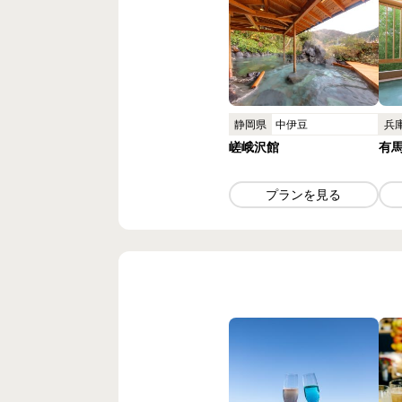
静岡県
中伊豆
兵
嵯峨沢館
有
プランを見る