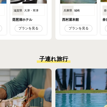
滋賀県
大津・草津
愛知県
兵庫県
知多半島
城崎
宮城県
奈
琵琶湖ホテル
源氏香
西村屋本館
松島佐勘
奈
プランを見る
プランを見る
プランを見る
プラ
子連れ旅行