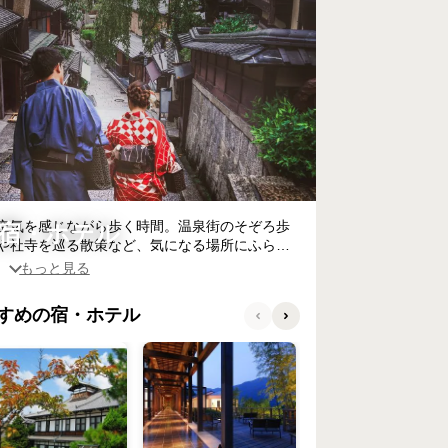
空気を感じながら歩く時間。温泉街のそぞろ歩
宿・ホテル
や社寺を巡る散策など、気になる場所にふらり
出になります。
ゆったりくつろいで余韻に浸る。歩く楽しさと
すめの宿・ホテル
張れる宿・ホテルを厳選してご紹介します。