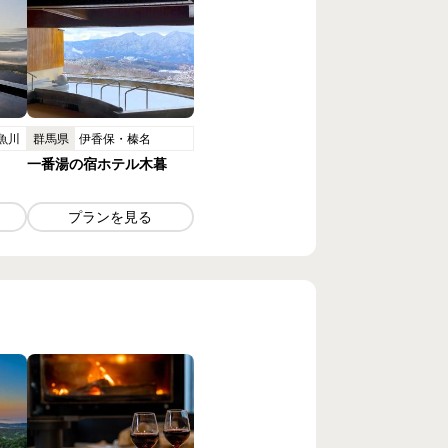
魚川
群馬県
伊香保・榛名
一番湯の宿ホテル木暮
プランを見る