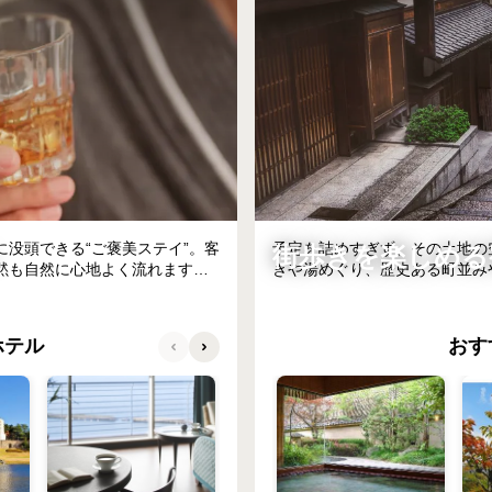
没頭できる“ご褒美ステイ”。客
予定を詰めすぎず、その土地の
街歩きを楽しめる
黙も自然に心地よく流れます。
きや湯めぐり、歴史ある町並み
と立ち寄るひとときが旅の思い
味わう時間、読書や一杯を楽し
ない贅沢」を叶えられる、とっ
街の風情を味わった後は、宿で
ホテル
おす
滞在の心地よさ、その両方を欲