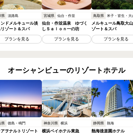
庫県
淡路島
宮城県
仙台・作並
鳥取県
米子・皆生・大
ランドメルキュール淡
仙台・作並温泉 ゆづく
メルキュール鳥取大山
島リゾート＆スパ
しＳａｌｏｎ一の坊
ゾート＆スパ
プランを見る
プランを見る
プランを見る
オーシャンビューの
リゾートホテル
島県
徳島・鳴門
神奈川県
横浜
静岡県
熱海
オアヲナルトリゾート
横浜ベイホテル東急
熱海後楽園ホテル