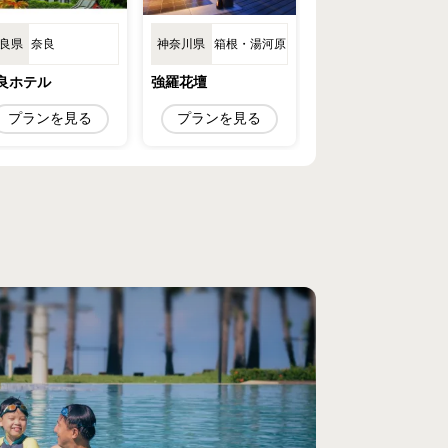
松島・塩竈・気
松山・伊予・
良県
奈良
神奈川県
箱根・湯河原
愛媛県
仙沼
後
松庵
良ホテル
強羅花壇
ふなや
ンを見る
プランを見る
プランを見る
プランを見る