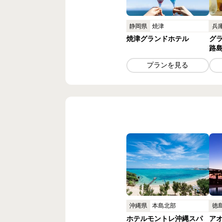
静岡県
焼津
兵
焼津グランドホテル
グ
路
プランを見る
沖縄県
本島北部
徳
ホテルモントレ沖縄スパ
ア