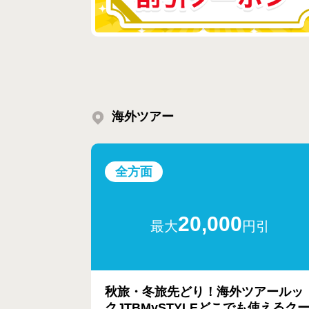
海外ツアー
全方面
20,000
最大
円引
秋旅・冬旅先どり！海外ツアールッ
クJTBMySTYLEどこでも使えるク