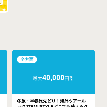
全方面
40,000
最大
円引
冬旅・早春旅先どり！海外ツアール
ー
ックJTBMySTYLEどこでも使えるク