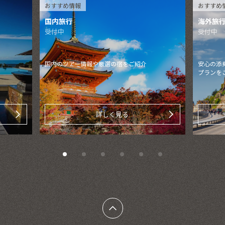
おすすめ情報
おすすめ
国内旅行
海外旅
受付中
受付中
国内のツアー情報や厳選の宿をご紹介
安心の添
プランを
詳しく見る