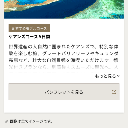
おすすめモデルコース
ケアンズコース 5日間
世界遺産の大自然に囲まれたケアンズで、特別な体
験を楽しむ旅。グレートバリアリーフやキュランダ
高原など、壮大な自然景観を満喫いただけます。観
光付きプランなら、到着後もスムーズに観光へ。人
気の高原列車や熱帯雨林の散策など、多彩な体験を
もっと見る
効率よくお楽しみいただけます。コンパクトな街の
ため移動の負担も少なく、ゆとりある滞在が叶いま
パンフレットを見る
す。リゾートの開放感と大自然の魅力を兼ね備えた
充実のケアンズ旅行をお楽しみください。
画像は全てイメージです。