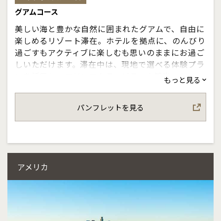
グアムコース
美しい海と豊かな自然に囲まれたグアムで、自由に
楽しめるリゾート滞在。ホテルを拠点に、のんびり
過ごすもアクティブに楽しむも思いのままにお過ご
しいただけます。滞在中は、現地で選べる体験プラ
ンを活用し、マリンアクティビティや観光、ショッ
もっと見る
ピングなど多彩な楽しみ方が可能。移動や現地サポ
ートも整っており、初めての方でも安心してご旅行
パンフレットを見る
いただけます。ご家族や三世代旅行にもおすすめ
の、誰もが満喫できるグアム旅をお楽しみくださ
い。
アメリカ