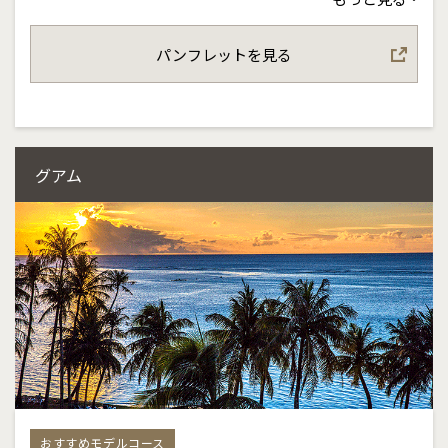
どの移動サービスも充実しており、人気スポットへ
のアクセスもスムーズです。定番観光からグルメ、
パンフレットを見る
ショッピングまで自由に楽しみながら、ハワイの魅
力を存分にご堪能いただけます。
グアム
おすすめモデルコース