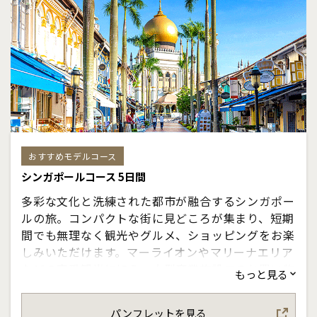
おすすめモデルコース
シンガポールコース 5日間
多彩な文化と洗練された都市が融合するシンガポー
ルの旅。コンパクトな街に見どころが集まり、短期
間でも無理なく観光やグルメ、ショッピングをお楽
しみいただけます。マーライオンやマリーナエリア
などの定番観光に加え、大型商業施設でのお買い物
もっと見る
や多彩な食文化も魅力。さらにナイトサファリな
ど、夜ならではの特別な体験も満喫いただけます。
パンフレットを見る