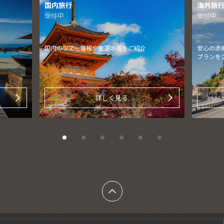
海外旅行・海外ツアー
クルー
受付中
受付中
安心の添乗員付きツアーやアレンジ可能なフリー
トヨタフ
プランをご紹介
ーズ旅行
詳しく見る