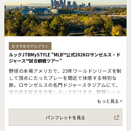
おすすめモデルプラン
ルックJTBMySTYLE "MLB™公式2026ロサンゼルス・ド
ジャース™試合観戦ツアー"
野球の本場アメリカで、25年ワールドシリーズを制
して頂点にたったプレーを間近で体感する特別な
旅。ロサンゼルスの名門ドジャースタジアムにて、
迫力ある試合をお楽しみいただけます。観戦シート
の選択や日本語スタッフによる球場までの往復送
もっと見る
迎、非売品のオリジナルグッズのプレゼントなど、
快適にお過ごしいただけるプランです。観戦のない
パンフレットを見る
日はハリウッドやサンタモニカ観光など、自由にお
過ごしいただけます。