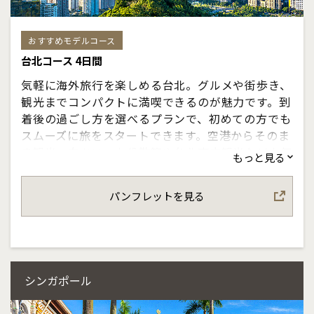
おすすめモデルコース
台北コース 4日間
気軽に海外旅行を楽しめる台北。グルメや街歩き、
観光までコンパクトに満喫できるのが魅力です。到
着後の過ごし方を選べるプランで、初めての方でも
スムーズに旅をスタートできます。空港からそのま
ま観光へ向かい、九份散策や台北市内観光など人気
もっと見る
スポットを巡るプランもご用意。限られた日程で
も、台湾らしい風景や食文化をしっかり体感いただ
パンフレットを見る
けます。夜市のにぎわいやローカルグルメ、ショッ
ピングなど、活気あふれる台北の魅力を思い思いに
楽しめる旅をお楽しみください。
シンガポール