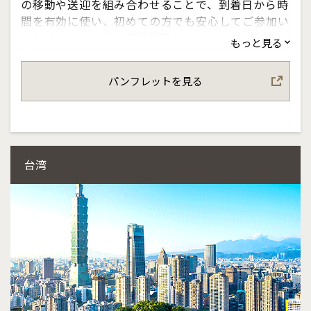
の移動や送迎を組み合わせることで、到着日から時
間を有効に使い、初めての方でも安心してご参加い
ただけます。さらに夜景観賞やナイトツアーなど、
もっと見る
昼とは異なるヨーロッパの魅力も満喫。ライトアッ
プされた街並みや幻想的な景色など、特別な体験を
パンフレットを見る
お楽しみいただけます。限られた日程でも充実した
滞在が叶う、効率性と満足度を兼ね備えたヨーロッ
パ旅行をお楽しみください。
台湾