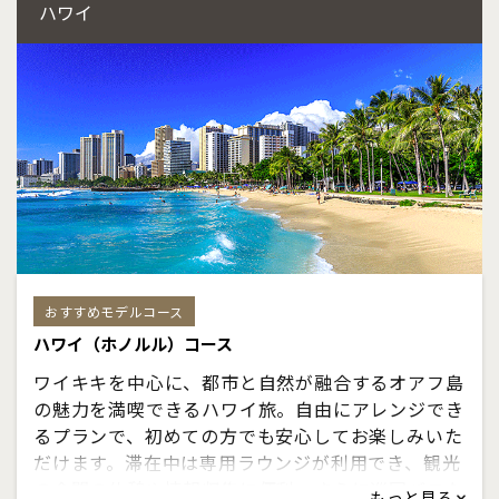
ハワイ
おすすめモデルコース
ハワイ（ホノルル）コース
ワイキキを中心に、都市と自然が融合するオアフ島
の魅力を満喫できるハワイ旅。自由にアレンジでき
るプランで、初めての方でも安心してお楽しみいた
だけます。滞在中は専用ラウンジが利用でき、観光
の合間の休憩や情報収集に便利。さらに巡回バスな
もっと見る