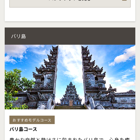
ご夫婦でのご旅行やご家族でのご滞在にもおすすめ
の上質で充実したシンガポール旅行をお楽しみくだ
さい。
バリ島
おすすめモデルコース
バリ島コース
豊かな自然と静けさに包まれたバリ島で、心身を癒