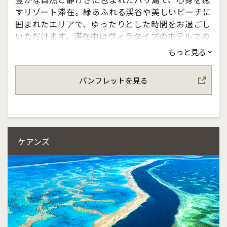
すリゾート滞在。緑あふれる渓谷や美しいビーチに
囲まれたエリアで、ゆったりとした時間をお過ごし
いただけます。滞在中はヴィラタイプのホテルでの
んびりと過ごすほか、スパやリゾート内施設でのひ
もっと見る
とときも魅力。さらに寺院観光やランチなどの現地
体験を組み合わせることで、バリならではの文化や
パンフレットを見る
風景もお楽しみいただけます。ゆとりあるご滞在に
ふさわしい、上質で贅沢なバリ島の休日をお楽しみ
ください。
ケアンズ