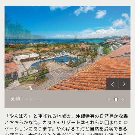
カヌチャスイート
カヌチャビーチ
外観
「やんばる」と呼ばれる地域の、沖縄特有の自然豊かな森
とおおらかな海。カヌチャリゾートはそれらに囲まれたロ
ケーションにあります。やんばるの海と自然を満喫できる
お部屋や、大切なひととラグジュアリーな時間を過ごせる