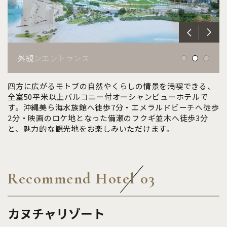
オーシャンツイン
メインエントランス
外観
四方に広がるモトブの自然やくらしの情景を満喫できる、
全室50平米以上バルコニー付オーシャンビューホテルで
す。沖縄美ら海水族館へ徒歩7分・エメラルドビーチへ徒歩
2分・映画のロケ地となった備瀬のフクギ並木へ徒歩3分
と、魅力的な観光地をお楽しみいただけます。
Recommend Hotel
03
カヌチャリゾート