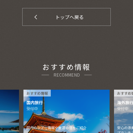
トップへ戻る
おすすめ情報
RECOMMEND
おすすめ情報
おすすめ
国内旅行
海外旅
受付中
受付中
国内のツアー情報や厳選の宿をご紹介
安心の添
プランを