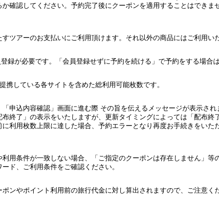
るか確認してください。予約完了後にクーポンを適用することはできま
たすツアーのお支払いにご利用頂けます。それ以外の商品にはご利用い
員登録が必要です。「会員登録せずに予約を続ける」で予約をする場合
Bが提携している各サイトを含めた総利用可能枚数です。
、「申込内容確認」画面に進む際 その旨を伝えるメッセージが表示され
配布終了」の表示をいたしますが、更新タイミングによっては「配布終
前に利用枚数上限に達した場合、予約エラーとなり再度お手続きをいた
や利用条件が一致しない場合、「ご指定のクーポンは存在しません」等
ワード、ご利用条件をご確認ください。
ーポンやポイント利用前の旅行代金に対し算出されますので、ご注意く