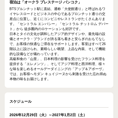
宿泊は「オークラ プレステージ バンコク」
BTSプルンチット駅に直結、通称「大使館通り」と呼ばれるワ
イヤレスロードとビジネスの中心であるプロンチット通りの交
差点に位置し、近くにコンビニやレストランがたくさんありま
す。「セントラル エンバシー」「セントラル チットロム デパー
ト」から 徒歩圏内のロケーションも好評です。
日本とタイの文化が調和したアジア的デザインや、最先端の設
備とオークラ・ブランドが誇る落ち着きと安らぎのおもてなし
で、お客様の快適なご滞在をサポートします。客室はすべて26
階以上に設けられ、素晴らしい眺望、上品な内装、そして機能
的な設備などが備わっています。
高級和食の「山里」、日本料理の影響を受けたフランス料理を
提供する「エレメンツ」、そしてアジア料理と西洋料理、様々
な味を楽しめるオールデーダイニングの「アップ＆アボーヴ」
では、お客様へモダン キュイジーヌから刺激を受けた忘れ得ぬ
本物の味をお届けします。
スケジュール
2026年12月29日（火）～2027年1月2日（土）