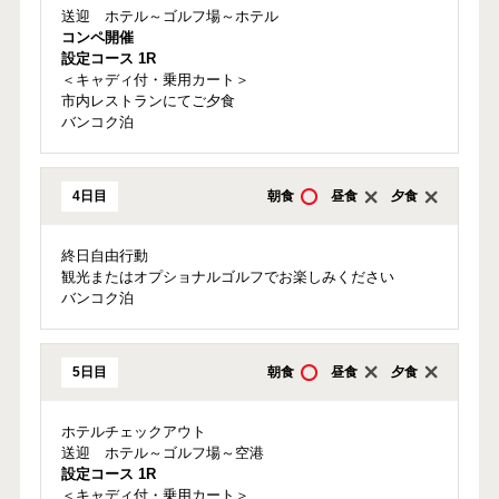
送迎 ホテル～ゴルフ場～ホテル
コンペ開催
設定コース 1R
＜キャディ付・乗用カート＞
市内レストランにてご夕食
バンコク泊
4日目
朝食
昼食
夕食
終日自由行動
観光またはオプショナルゴルフでお楽しみください
バンコク泊
5日目
朝食
昼食
夕食
ホテルチェックアウト
送迎 ホテル～ゴルフ場～空港
設定コース 1R
＜キャディ付・乗用カート＞