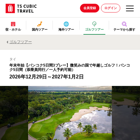
会員登録
ログイン
宿・ホテル
国内ツアー
海外ツアー
ゴルフツアー
テーマから探す
ゴルフツアー
タイ
年末年始【バンコク5日間3プレー】微笑みの国で年越しゴルフ！バンコ
ク5日間（添乗員同行／一人予約可能）
2026年12月29日～2027年1月2日