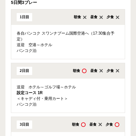
5日間3プレー
1日目
朝食
昼食
夕食
各自バンコク スワンナプーム国際空港へ（17:30集合予
定）
送迎 空港～ホテル
バンコク泊
2日目
朝食
昼食
夕食
送迎 ホテル～ゴルフ場～ホテル
設定コース 1R
＜キャディ付・乗用カート＞
バンコク泊
3日目
朝食
昼食
夕食