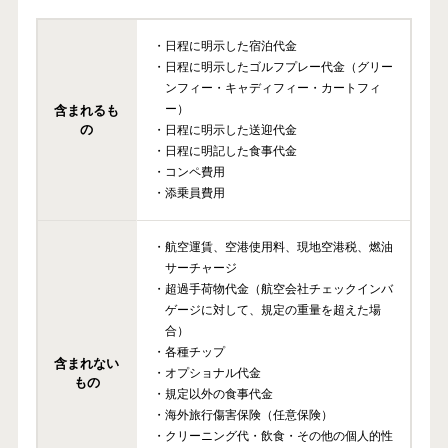
・日程に明示した宿泊代金
・日程に明示したゴルフプレー代金（グリー
ンフィー・キャディフィー・カートフィ
ー）
含まれるも
の
・日程に明示した送迎代金
・日程に明記した食事代金
・コンペ費用
・添乗員費用
・航空運賃、空港使用料、現地空港税、燃油
サーチャージ
・超過手荷物代金（航空会社チェックインバ
ゲージに対して、規定の重量を超えた場
合）
・各種チップ
含まれない
・オプショナル代金
もの
・規定以外の食事代金
・海外旅行傷害保険（任意保険）
・クリーニング代・飲食・その他の個人的性