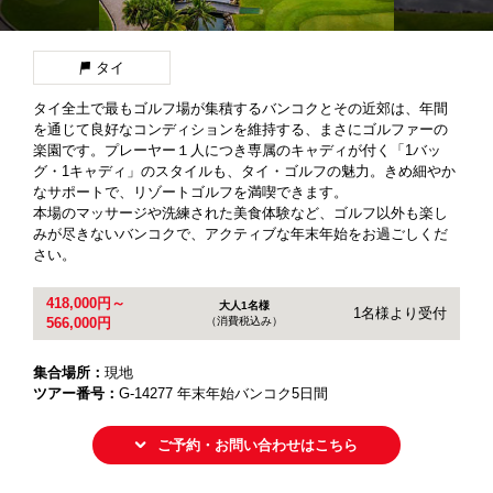
タイ
タイ全土で最もゴルフ場が集積するバンコクとその近郊は、年間
を通じて良好なコンディションを維持する、まさにゴルファーの
楽園です。プレーヤー１人につき専属のキャディが付く「1バッ
グ・1キャディ」のスタイルも、タイ・ゴルフの魅力。きめ細やか
なサポートで、リゾートゴルフを満喫できます。
本場のマッサージや洗練された美食体験など、ゴルフ以外も楽し
みが尽きないバンコクで、アクティブな年末年始をお過ごしくだ
さい。
418,000円～
大人1名様
1名様より受付
（消費税込み）
566,000円
集合場所：
現地
ツアー番号：
G-14277 年末年始バンコク5日間
ご予約・お問い合わせはこちら