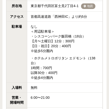
所在地
東京都千代田区富士見2丁目4-1
地図
アクセス
首都高速道路「西神田IC」より約5分
駐車場
なし
＜周辺駐車場＞
・シスコーンパーク飯田橋（18台）
【月〜土曜日】12分：300円
【日・祝日】20分：400円
※徒歩5分圏内
・ホテルメトロポリタン エドモント（138
台）
1時間：700円
以降30分：400円
※徒歩4分圏内
入場料
無料
営業・
6:00〜21:00
開場時間