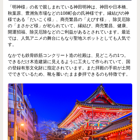
「明神様」の名で親しまれている神田明神は、神田や日本橋、
秋葉原、豊洲魚市場などの108町会の氏神様です。縁結びの神
様である「だいこく様」、商売繁昌の「えびす様」、除災厄除
の「まさかど様」が祀られていて、縁結び、商売繁昌、健康、
開運招福、除災厄除などのご利益があるとされています。最近
では、人気アニメの舞台にもなり聖地スポットとしても人気で
す。
なかでも鉄骨鉄筋コンクリート造の社殿は、見どころの1つ。
できるだけ木造建築に見えるように工夫して作られていて、国
の登録有形文化財に指定されています。また拝殿の手前が土間
でできているため、靴を履いたまま参拝できるのも特徴です。