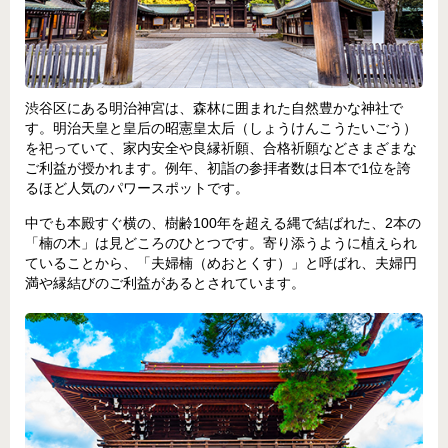
渋谷区にある明治神宮は、森林に囲まれた自然豊かな神社で
す。明治天皇と皇后の昭憲皇太后（しょうけんこうたいごう）
を祀っていて、家内安全や良縁祈願、合格祈願などさまざまな
ご利益が授かれます。例年、初詣の参拝者数は日本で1位を誇
るほど人気のパワースポットです。
中でも本殿すぐ横の、樹齢100年を超える縄で結ばれた、2本の
「楠の木」は見どころのひとつです。寄り添うように植えられ
ていることから、「夫婦楠（めおとくす）」と呼ばれ、夫婦円
満や縁結びのご利益があるとされています。