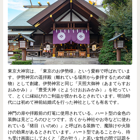
東京大神宮は、「東京のお伊勢様」という愛称で呼ばれていま
す。伊勢神宮の遥拝殿（離れている場所から参拝するための建
物）として創建。伊勢神宮と同じ『天照大御神（あまてらすお
おみかみ）』『豊受大神（とようけおおみかみ）』を祀ってい
て、とくに縁結びのご利益が授かれるとされています。明治時
代には初めて神前結婚式を行った神社としても有名です。
神門の扉や拝殿前の灯篭に使用されている、ハート型の金色の
装飾は見どころのひとつです。古くから神社やお寺などに使わ
れている『猪目（いのめ）』と呼ばれる装飾で、魔除けや火除
けの効果があるとされています。ハート型であることから、待
ち受け画面にしておくと「恋が叶う」と若い女性の間で話題を