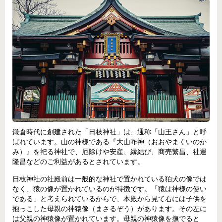
鎌倉時代に創建された「日枝神社」は、通称「山王さん」と呼
ばれています。山の神様である『大山咋神（おおやまくいのか
み）』を祀る神社で、厄除けや安産、縁結び、商売繁昌、社運
隆昌などのご利益があるとされています。
日枝神社の社殿前は一般的な神社で置かれている狛犬の像では
なく、猿の像が置かれているのが特徴です。「猿は神様の使い
である」と考えられているからで、本殿から見て右には子供を
抱っこした母親の神猿像（まさるぞう）があります。その左に
は父親の神猿像が置かれています。母親の神猿像を撫でると