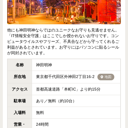
他にも神田明神ならではのユニークなお守りも見逃せません。
「IT情報安全守護」はここでしか授かれないお守りです。コン
ピュータウイルスやフリーズ、不具合などから守ってくれるご
利益があるとされています。お守りにはパソコンに貼るシール
が同封されています。
名称
神田明神
所在地
東京都千代田区外神田2丁目16-2
地図
アクセス
首都高速道路「本町IC」より約15分
駐車場
あり／無料（約10台）
入場料
無料
営業・
24時間