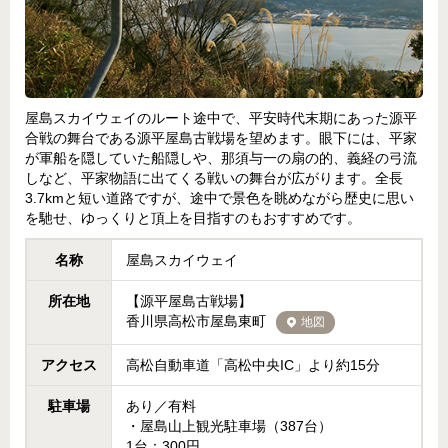
屋島スカイウェイのルート途中で、平安時代末期にあった源平
合戦の舞台である源平屋島古戦場を望めます。眼下には、平家
が軍船を隠していた船隠しや、那須与一の扇の的、義経の弓流
しなど、平家物語に出てくる戦いの舞台が広がります。全長
3.7kmと短い道路ですが、途中で景色を眺めながら歴史に思い
を馳せ、ゆっくりと頂上を目指すのもおすすめです。
名称
屋島スカイウェイ
所在地
【源平屋島古戦場】
香川県高松市屋島東町
地図
アクセス
高松自動車道「高松中央IC」より約15分
駐車場
あり／有料
・屋島山上観光駐車場（387台）
1台：300円