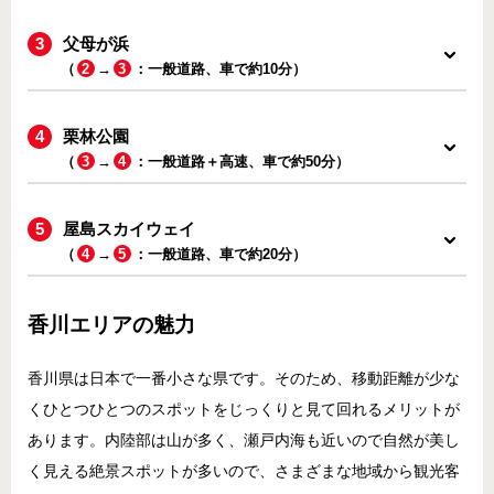
父母が浜
（
2
→
3
：一般道路、車で約10分）
栗林公園
（
3
→
4
：一般道路＋高速、車で約50分）
屋島スカイウェイ
（
4
→
5
：一般道路、車で約20分）
香川エリアの魅力
香川県は日本で一番小さな県です。そのため、移動距離が少な
くひとつひとつのスポットをじっくりと見て回れるメリットが
あります。内陸部は山が多く、瀬戸内海も近いので自然が美し
く見える絶景スポットが多いので、さまざまな地域から観光客