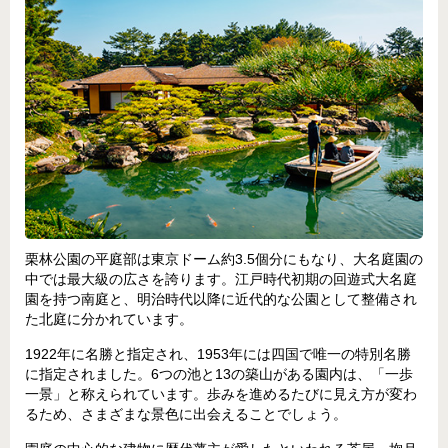
栗林公園の平庭部は東京ドーム約3.5個分にもなり、大名庭園の
中では最大級の広さを誇ります。江戸時代初期の回遊式大名庭
園を持つ南庭と、明治時代以降に近代的な公園として整備され
た北庭に分かれています。
1922年に名勝と指定され、1953年には四国で唯一の特別名勝
に指定されました。6つの池と13の築山がある園内は、「一歩
一景」と称えられています。歩みを進めるたびに見え方が変わ
るため、さまざまな景色に出会えることでしょう。