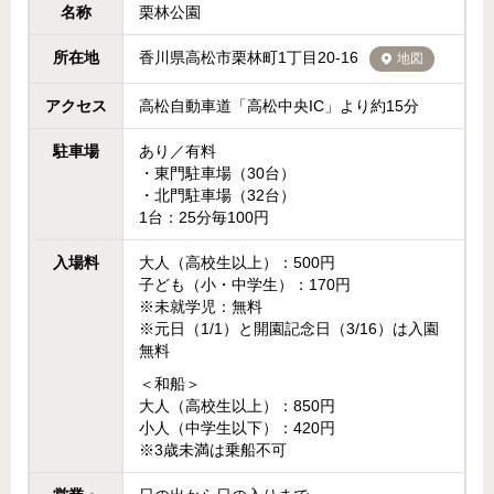
名称
栗林公園
所在地
香川県高松市栗林町1丁目20-16
地図
アクセス
高松自動車道「高松中央IC」より約15分
駐車場
あり／有料
・東門駐車場（30台）
・北門駐車場（32台）
1台：25分毎100円
入場料
大人（高校生以上）：500円
子ども（小・中学生）：170円
※未就学児：無料
※元日（1/1）と開園記念日（3/16）は入園
無料
＜和船＞
大人（高校生以上）：850円
小人（中学生以下）：420円
※3歳未満は乗船不可