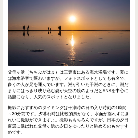
父母ヶ浜（ちちぶがはま）は三豊市にある海水浴場です。夏に
は海水浴客で賑わいますが、フォトスポットとしても有名で、
多くの人が足を運んでいます。潮が引いた干潮のときに、潮だ
まりにはっきり映り込む姿が天空の鏡のようだとSNSを中心に
話題になり、人気のスポットとなりました。
撮影におすすめのタイミングは干潮時の日の入り時刻の1時間
～30分前です。夕暮れ時は比較的風がなく、水面が揺れずにき
れいに撮影ができますよ。撮影ももちろんですが、日本の夕日
百選に選ばれた父母ヶ浜の夕日をゆったりと眺めるのもおすす
めです。