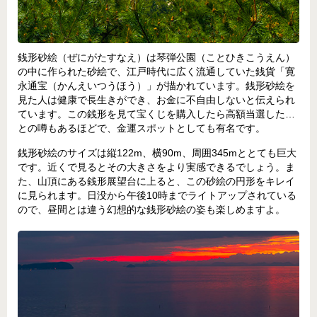
銭形砂絵（ぜにがたすなえ）は琴弾公園（ことひきこうえん）
の中に作られた砂絵で、江戸時代に広く流通していた銭貨「寛
永通宝（かんえいつうほう）」が描かれています。銭形砂絵を
見た人は健康で長生きができ、お金に不自由しないと伝えられ
ています。この銭形を見て宝くじを購入したら高額当選した…
との噂もあるほどで、金運スポットとしても有名です。
銭形砂絵のサイズは縦122m、横90m、周囲345mととても巨大
です。近くで見るとその大きさをより実感できるでしょう。ま
た、山頂にある銭形展望台に上ると、この砂絵の円形をキレイ
に見られます。日没から午後10時までライトアップされている
ので、昼間とは違う幻想的な銭形砂絵の姿も楽しめますよ。