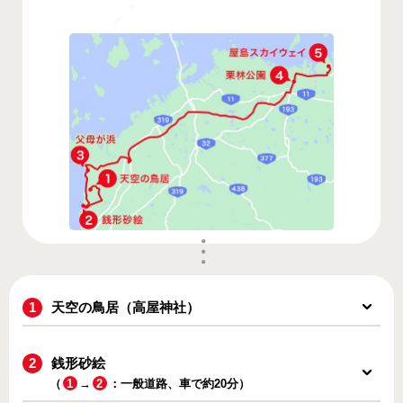
天空の鳥居（高屋神社）
銭形砂絵
（
1
→
2
：一般道路、車で約20分）