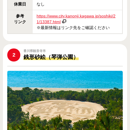
休業日
なし
参考
https://www.city.kanonji.kagawa.jp/soshiki/2
リンク
1/13387.html
※最新情報はリンク先をご確認ください
香川県観音寺市
2
銭形砂絵（琴弾公園）