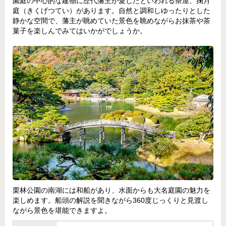
園庭の中心的な建物に歴代藩主が愛したといわれる茶屋、掬月
庭（きくげつてい）があります。自然と調和しゆったりとした
静かな空間で、藩主が眺めていた景色を眺めながらお抹茶や茶
菓子を楽しんでみてはいかがでしょうか。
栗林公園の南湖には和船があり、水面からも大名庭園の魅力を
楽しめます。船頭の解説を聞きながら360度じっくりと見渡し
ながら景色を堪能できますよ。