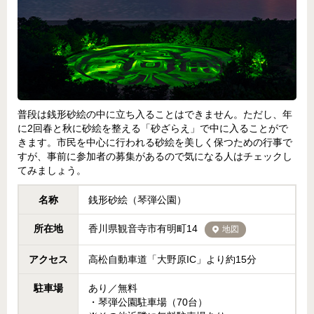
普段は銭形砂絵の中に立ち入ることはできません。ただし、年
に2回春と秋に砂絵を整える「砂ざらえ」で中に入ることがで
きます。市民を中心に行われる砂絵を美しく保つための行事で
すが、事前に参加者の募集があるので気になる人はチェックし
てみましょう。
名称
銭形砂絵（琴弾公園）
所在地
香川県観音寺市有明町14
地図
アクセス
高松自動車道「大野原IC」より約15分
駐車場
あり／無料
・琴弾公園駐車場（70台）