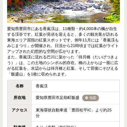
愛知県豊田市にある香嵐渓は、11種類・約4,000本の楓が自生
する渓谷です。紅葉が見頃を迎えると、多くの観光客が訪れる
東海エリア屈指の紅葉スポットです。例年11月には「香嵐渓も
みじまつり」が開催され、日没から21時頃までは紅葉がライト
アップされた幻想的な空間が広がります。
また、香嵐渓に流れる巴川に架かった「待月橋（たいげつきょ
う）」は、この土地のシンボル的存在。橋の上からは一面に広
がる紅葉を、水辺からは待月橋と紅葉、そして背後にそびえる
「飯盛山」を1枚に収められます。
名称
香嵐渓
所在地
愛知県豊田市足助町飯盛
地図
アクセス
東海環状自動車道「豊田松平IC」より約25
分