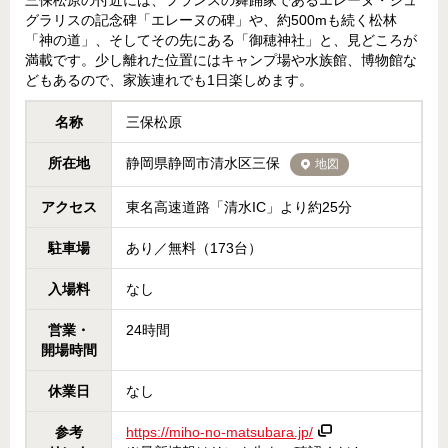
三保松原の付近には、フランスの舞踊家であるエレーヌ・ジュ
グラリスの記念碑「エレーヌの碑」や、約500mも続く松林
「神の道」、そしてその先にある「御穂神社」と、見どころが
満載です。少し離れた位置にはキャンプ場や水族館、博物館な
どもあるので、家族連れでも1日楽しめます。
名称
三保松原
所在地
静岡県静岡市清水区三保
地図
アクセス
東名高速道路「清水IC」より約25分
駐車場
あり／無料（173台）
入場料
なし
営業・
24時間
開場時間
休業日
なし
参考
https://miho-no-matsubara.jp/