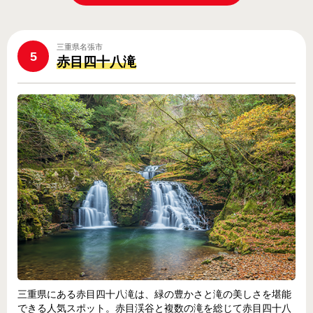
三重県名張市
5
赤目四十八滝
三重県にある赤目四十八滝は、緑の豊かさと滝の美しさを堪能
できる人気スポット。赤目渓谷と複数の滝を総じて赤目四十八