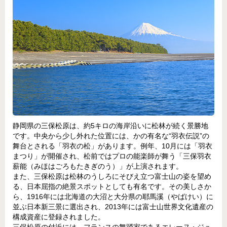
静岡県の三保松原は、約5キロの海岸沿いに松林が続く景勝地
です。中央から少し外れた位置には、かの有名な“羽衣伝説”の
舞台とされる「羽衣の松」があります。例年、10月には「羽衣
まつり」が開催され、松前ではプロの能楽師が舞う「三保羽衣
薪能（みほはごろもたきぎのう）」が上演されます。
また、三保松原は松林のうしろにそびえ立つ富士山の姿を望め
る、日本屈指の絶景スポットとしても有名です。その美しさか
ら、1916年には北海道の大沼と大分県の耶馬溪（やばけい）に
並ぶ日本新三景に選出され、2013年には富士山世界文化遺産の
構成資産に登録されました。