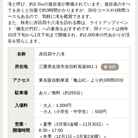
滝と呼び、約3.3㎞の遊歩道が整備されています。遊歩道のすべ
てを歩くと往復で約3時間かかりますが、30分コースや1時間コ
ースもあるので、気軽に滝を鑑賞できます。
また、秋冬に赤目四十八滝を訪れる際は、ライトアップイベン
ト「幽玄の竹灯」への参加もおすすめです。同イベントは例年
10月下旬から1月下旬まで開催され、約2,000本の竹あかりが渓
谷を照らします。
名称
赤目四十八滝
所在地
三重県名張市赤目町長坂861-1
地図
アクセス
東名阪自動車道「亀山IC」より約1時間20分
駐車場
あり／無料（約250台）
入場料
・大人：1,000円
・小人（小学生・中学生）：500円
営業・
＜夏季（3月第2金曜～11月30日）＞
開場時間
8:30～17:00
＜冬季（12月1日～3月第2水曜）＞