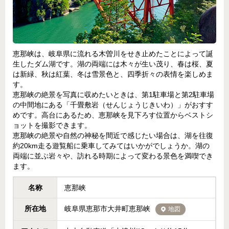
恵那峡は、岐阜県に流れる木曽川をせき止めたことによって誕
生したダム湖です。湖の両端には木々が生い茂り、春は桜、夏
は新緑、秋は紅葉、冬は雪景色と、四季折々の表情を楽しめま
す。
恵那峡の絶景を写真に収めたいときは、第1駐車場と第2駐車場
の中間地にある「千畳敷岩（せんじょうじきいわ）」がおすす
めです。高台にあるため、恵那峡を見下ろす位置からベストシ
ョットを撮影できます。
恵那峡の絶景や自然の神秘を間近で感じたい場合は、湖を往復
約20km走る遊覧船に乗車してみてはいかがでしょうか。湖の
両端に並ぶ岩々や、訪れる時期によって変わる景色を満喫でき
ます。
名称
恵那峡
所在地
岐阜県恵那市大井町恵那峡
地図