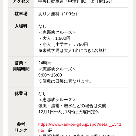
アクセス
中央自動車道「中津川IIC」より約15分
駐車場
あり／無料（100台）
入場料
なし
＜恵那峡クルーズ＞
・大人：1,500円
・小人（小学生）：750円
※未就学児は大人1名につき1名無料
営業・
24時間
開場時間
＜恵那峡クルーズ＞
9:00〜16:00
※便数は日毎に異なります。
休業日
なし
＜恵那峡クルーズ＞
強風・濃霧・増水などの場合は欠航
12月1日〜3月15日は火曜日定休
参考
https://www.kankou-gifu.jp/spot/detail_1341.
リンク
html