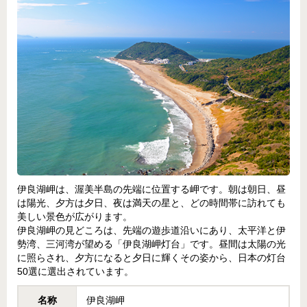
伊良湖岬は、渥美半島の先端に位置する岬です。朝は朝日、昼
は陽光、夕方は夕日、夜は満天の星と、どの時間帯に訪れても
美しい景色が広がります。
伊良湖岬の見どころは、先端の遊歩道沿いにあり、太平洋と伊
勢湾、三河湾が望める「伊良湖岬灯台」です。昼間は太陽の光
に照らされ、夕方になると夕日に輝くその姿から、日本の灯台
50選に選出されています。
名称
伊良湖岬