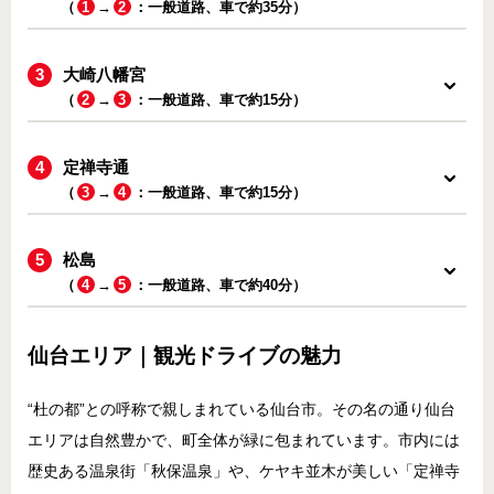
（
1
→
2
：一般道路、車で約35分）
大崎八幡宮
（
2
→
3
：一般道路、車で約15分）
定禅寺通
（
3
→
4
：一般道路、車で約15分）
松島
（
4
→
5
：一般道路、車で約40分）
仙台エリア｜観光ドライブの魅力
“杜の都”との呼称で親しまれている仙台市。その名の通り仙台
エリアは自然豊かで、町全体が緑に包まれています。市内には
歴史ある温泉街「秋保温泉」や、ケヤキ並木が美しい「定禅寺