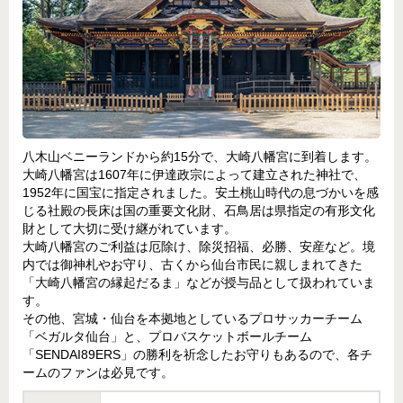
八木山ベニーランドから約15分で、大崎八幡宮に到着します。
大崎八幡宮は1607年に伊達政宗によって建立された神社で、
1952年に国宝に指定されました。安土桃山時代の息づかいを感
じる社殿の長床は国の重要文化財、石鳥居は県指定の有形文化
財として大切に受け継がれています。
大崎八幡宮のご利益は厄除け、除災招福、必勝、安産など。境
内では御神札やお守り、古くから仙台市民に親しまれてきた
「大崎八幡宮の縁起だるま」などが授与品として扱われていま
す。
その他、宮城・仙台を本拠地としているプロサッカーチーム
「ベガルタ仙台」と、プロバスケットボールチーム
「SENDAI89ERS」の勝利を祈念したお守りもあるので、各チ
ームのファンは必見です。