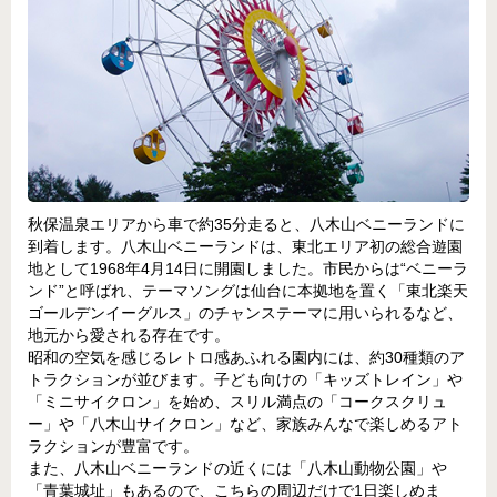
秋保温泉エリアから車で約35分走ると、八木山ベニーランドに
到着します。八木山ベニーランドは、東北エリア初の総合遊園
地として1968年4月14日に開園しました。市民からは“ベニーラ
ンド”と呼ばれ、テーマソングは仙台に本拠地を置く「東北楽天
ゴールデンイーグルス」のチャンステーマに用いられるなど、
地元から愛される存在です。
昭和の空気を感じるレトロ感あふれる園内には、約30種類のア
トラクションが並びます。子ども向けの「キッズトレイン」や
「ミニサイクロン」を始め、スリル満点の「コークスクリュ
ー」や「八木山サイクロン」など、家族みんなで楽しめるアト
ラクションが豊富です。
また、八木山ベニーランドの近くには「八木山動物公園」や
「青葉城址」もあるので、こちらの周辺だけで1日楽しめま