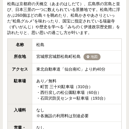
松島は京都府の天橋立（あまのはしだて）、広島県の宮島と並
び、日本三景の一つに数えられている景勝地です。松島湾に浮
かぶ260個ほどの島々を眺めたり、松島かきやあさりといっ
た“松島グルメ”を味わったり、国宝に指定されている瑞巌寺
（ずいがんじ）や歴史を学べる「みちのく伊達政宗歴史館」を
訪れたりと、思い思いの過ごし方が叶います。
名称
松島
所在地
宮城県宮城郡松島町松島
地図
アクセス
東北自動車道「仙台南IC」より約40分
駐車場
あり／無料
・町営 三十刈駐車場（310台）
・西行戻しの松公園駐車場（60台）
・石田沢防災センター駐車場（193台）
入場料
なし
※各施設の利用料は別途必要
営業・
なし