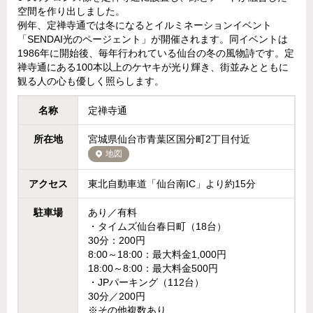
空間を作り出しました。
例年、定禅寺通では冬になるとイルミネーションイベント
「SENDAI光のページェント」が開催されます。同イベントは
1986年に開始後、毎年行われている仙台の冬の風物詩です。定
禅寺通にある100本以上のケヤキが光り輝き、街並みとともに
観る人の心も優しく照らします。
名称
定禅寺通
所在地
宮城県仙台市青葉区国分町2丁目付近
地図
アクセス
東北自動車道「仙台南IC」より約15分
駐車場
あり／有料
・タイムズ仙台春日町（18台）
30分：200円
8:00～18:00：最大料金1,000円
18:00～8:00：最大料金500円
・JPパーキング（112台）
30分／200円
※その他複数あり