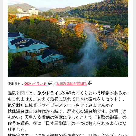
使用素材：
663ハイランド
／
秋保温泉仙台宮城県
温泉と聞くと、旅やドライブの締めくくりという印象があるか
もしれません。あえて最初に訪れて日々の疲れをリセットし、
気分新たに観光ドライブをスタートさせてみませんか？
秋保温泉は古墳時代から続く、歴史ある温泉地です。欽明（き
んめい）天皇が皮膚病の治癒に使ったことで「名取の御湯」の
称号を獲得、後に「日本三御湯」の一つに数えられるようにな
りました。
秋保温泉エリアにある複数の温泉宿では、日帰り入浴プランが