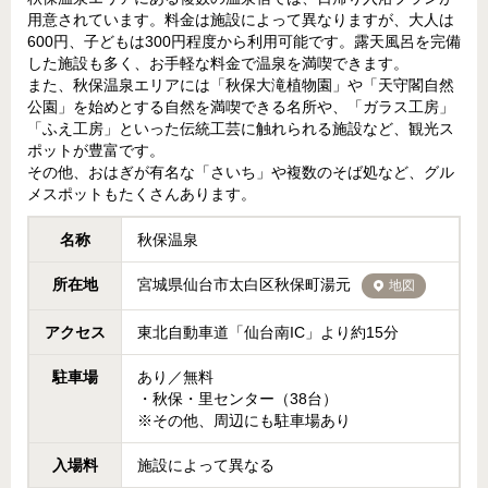
用意されています。料金は施設によって異なりますが、大人は
600円、子どもは300円程度から利用可能です。露天風呂を完備
した施設も多く、お手軽な料金で温泉を満喫できます。
また、秋保温泉エリアには「秋保大滝植物園」や「天守閣自然
公園」を始めとする自然を満喫できる名所や、「ガラス工房」
「ふえ工房」といった伝統工芸に触れられる施設など、観光ス
ポットが豊富です。
その他、おはぎが有名な「さいち」や複数のそば処など、グル
メスポットもたくさんあります。
名称
秋保温泉
所在地
宮城県仙台市太白区秋保町湯元
地図
アクセス
東北自動車道「仙台南IC」より約15分
駐車場
あり／無料
・秋保・里センター（38台）
※その他、周辺にも駐車場あり
入場料
施設によって異なる