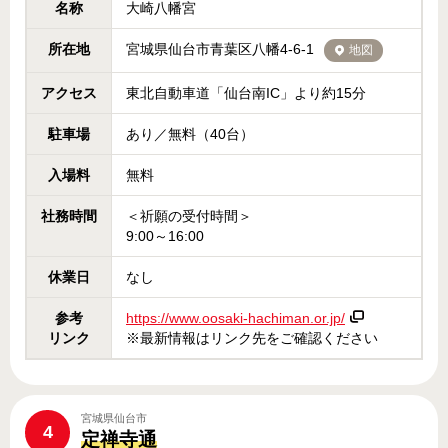
名称
大崎八幡宮
所在地
宮城県仙台市青葉区八幡4-6-1
地図
アクセス
東北自動車道「仙台南IC」より約15分
駐車場
あり／無料（40台）
入場料
無料
社務時間
＜祈願の受付時間＞
9:00～16:00
休業日
なし
参考
https://www.oosaki-hachiman.or.jp/
リンク
※最新情報はリンク先をご確認ください
宮城県仙台市
4
定禅寺通