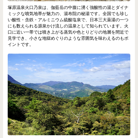
塚原温泉火口乃泉は、伽藍岳の中腹に湧く強酸性の湯とダイナ
ミックな噴気地帯が魅力の、湯布院の秘湯です。全国でも珍し
い酸性・含鉄・アルミニウム硫酸塩泉で、日本三大薬湯の一つ
にも数えられる源泉かけ流しの温泉として知られています。火
口に近い一帯では噴き上がる蒸気や色とりどりの地層を間近で
見学でき、小さな地獄めぐりのような雰囲気を味わえるのもポ
イントです。