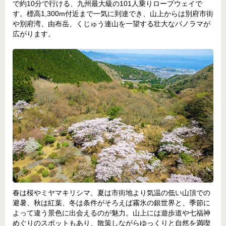
で約10分で行ける、九州最大級の101人乗りロープウェイで
す。標高1,300m付近まで一気に到達でき、山上からは別府市街
や別府湾、由布岳、くじゅう連山を一望する壮大なパノラマが
広がります。
春は桜やミヤマキリシマ、夏は市街地より気温の低い山頂での
避暑、秋は紅葉、冬は条件がそろえば霧氷の銀世界と、季節に
よって違う景色に出会えるのが魅力。山上には遊歩道や七福神
めぐりのスポットもあり、散策しながらゆっくりと自然を満喫