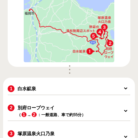
白水鉱泉
別府ロープウェイ
（
1
→
2
：一般道路、車で約55分）
塚原温泉火口乃泉