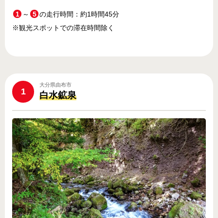
1
～
5
の走行時間：約1時間45分
※観光スポットでの滞在時間除く
大分県由布市
1
白水鉱泉