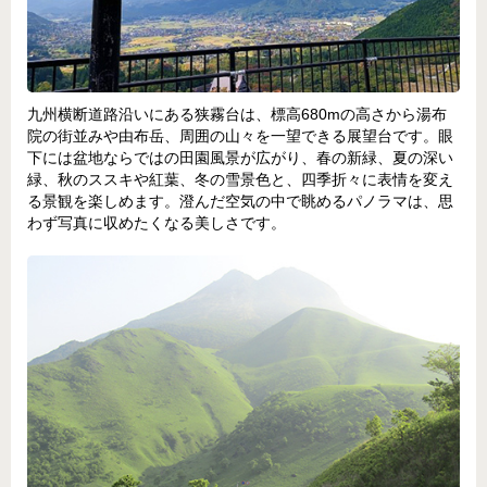
九州横断道路沿いにある狭霧台は、標高680mの高さから湯布
院の街並みや由布岳、周囲の山々を一望できる展望台です。眼
下には盆地ならではの田園風景が広がり、春の新緑、夏の深い
緑、秋のススキや紅葉、冬の雪景色と、四季折々に表情を変え
る景観を楽しめます。澄んだ空気の中で眺めるパノラマは、思
わず写真に収めたくなる美しさです。