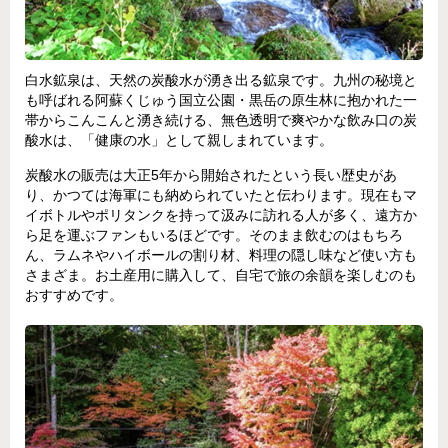
白水鉱泉は、天然の炭酸水が湧き出る鉱泉です。九州の秘境と
も呼ばれる阿蘇くじゅう国立公園・黒岳の原生林に抱かれた一
帯からこんこんと湧き続ける、無色透明で爽やかな飲み口の炭
酸水は、「健康の水」として親しまれています。
炭酸水の販売は大正5年から開始されたという長い歴史があ
り、かつては海軍にも納められていたと伝わります。現在もマ
イボトルやポリタンクを持って汲みに訪れる人が多く、遠方か
ら足を運ぶファンもいるほどです。そのまま飲むのはもちろ
ん、ラムネやハイボールの割り材、料理の隠し味など使い方も
さまざま。お土産用に購入して、自宅で旅の余韻を楽しむのも
おすすめです。