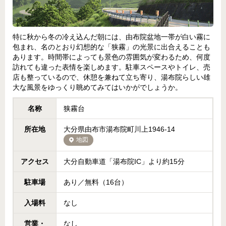
特に秋から冬の冷え込んだ朝には、由布院盆地一帯が白い霧に
包まれ、名のとおり幻想的な「狭霧」の光景に出合えることも
あります。時間帯によっても景色の雰囲気が変わるため、何度
訪れても違った表情を楽しめます。駐車スペースやトイレ、売
店も整っているので、休憩を兼ねて立ち寄り、湯布院らしい雄
大な風景をゆっくり眺めてみてはいかがでしょうか。
名称
狭霧台
所在地
大分県由布市湯布院町川上1946-14
地図
アクセス
大分自動車道「湯布院IC」より約15分
駐車場
あり／無料（16台）
入場料
なし
営業・
なし