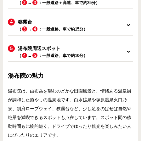
（
2
→
3
：一般道路＋高速、車で約25分）
狭霧台
（
3
→
4
：一般道路、車で約15分）
湯布院周辺スポット
（
4
→
5
：一般道路、車で約10分）
湯布院の魅力
湯布院は、由布岳を望むのどかな田園風景と、情緒ある温泉街
が調和した癒やしの温泉地です。白水鉱泉や塚原温泉火口乃
泉、別府ロープウェイ、狭霧台など、少し足をのばせば自然や
絶景を満喫できるスポットも点在しています。スポット間の移
動時間も比較的短く、ドライブでゆったり観光を楽しみたい人
にぴったりのエリアです。