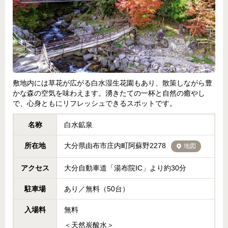
敷地内には草花が広がる白水湿生花園もあり、散策しながら豊
かな森の空気を味わえます。湧きたての一杯と自然の癒やし
で、心身ともにリフレッシュできるスポットです。
名称
白水鉱泉
所在地
大分県由布市庄内町阿蘇野2278
地図
アクセス
大分自動車道「湯布院IC」より約30分
駐車場
あり／無料（50台）
入場料
無料
＜天然炭酸水＞