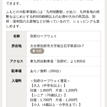
できます。
ふもとの大駐車場前には「九州焼酎館」があり、九州各地の焼
酎をはじめとする約500銘柄以上のお酒や大分の民芸品、別
府・湯布院の土産物などが揃っているので、ショッピングも楽
しめます。
名称
別府ロープウェイ
所在地
大分県別府市大字南立石字寒原10-7
地図
アクセス
東九州自動車道「別府IC」より約5分
駐車場
あり／無料（250台）
入場料
＜別府ロープウェイ運賃＞
【大人（中学生以上）】
往復：1,800円 片道：1,200円
【シニア（70歳以上）】
往復：1,700円 片道：1,200円
【小人（4歳以上・小学生まで）】