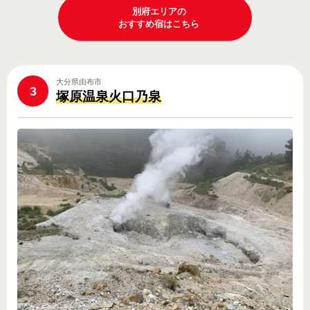
別府エリアの
おすすめ宿はこちら
大分県由布市
3
塚原温泉火口乃泉