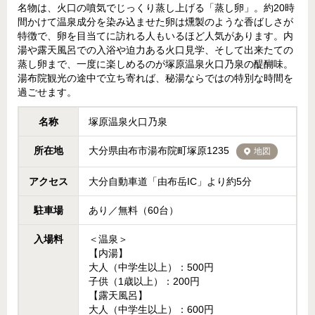
名物は、火口の噴気でじっくり蒸し上げる「蒸し卵」。約20時
間かけて温泉成分を染み込ませた卵は燻製のような香ばしさが
特徴で、卵を目当てに訪れる人もいるほど人気があります。内
湯や露天風呂での入浴や迫力ある火口見学、そして出来たての
蒸し卵まで、一度に楽しめるのが塚原温泉火口乃泉の醍醐味。
湯布院観光の途中で立ち寄れば、秘湯ならではの特別な時間を
過ごせます。
名称
塚原温泉火口乃泉
所在地
大分県由布市湯布院町塚原1235
地図
アクセス
大分自動車道「由布岳IC」より約5分
駐車場
あり／無料（60台）
入場料
＜温泉＞
【内湯】
大人（中学生以上）：500円
子供（1歳以上）：200円
【露天風呂】
大人（中学生以上）：600円