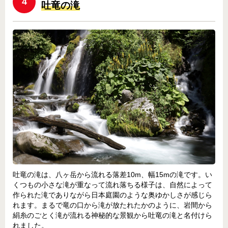
4
吐竜の滝
吐竜の滝は、八ヶ岳から流れる落差10m、幅15mの滝です。い
くつもの小さな滝が重なって流れ落ちる様子は、自然によって
作られた滝でありながら日本庭園のような奥ゆかしさが感じら
れます。まるで竜の口から滝が放たれたかのように、岩間から
絹糸のごとく滝が流れる神秘的な景観から吐竜の滝と名付けら
れました。