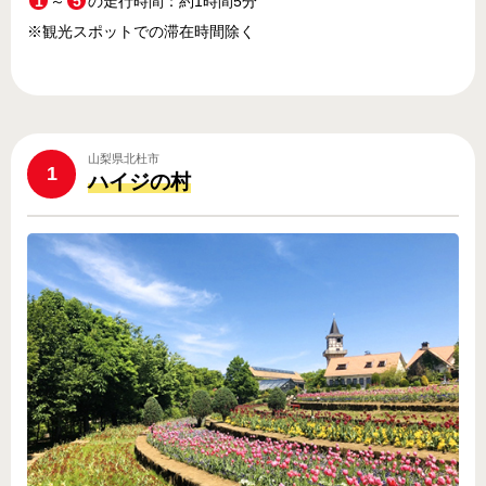
1
～
5
の走行時間：約1時間5分
※観光スポットでの滞在時間除く
山梨県北杜市
1
ハイジの村