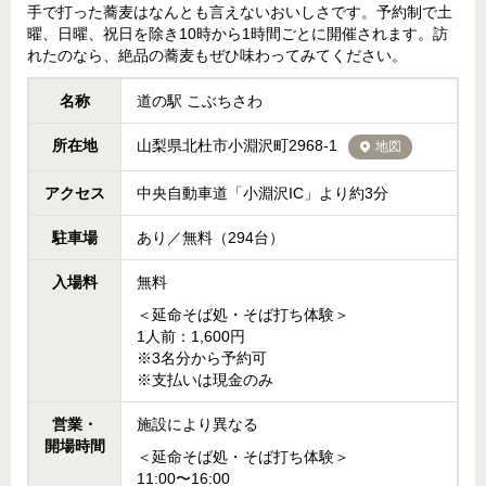
手で打った蕎麦はなんとも言えないおいしさです。予約制で土
曜、日曜、祝日を除き10時から1時間ごとに開催されます。訪
れたのなら、絶品の蕎麦もぜひ味わってみてください。
名称
道の駅 こぶちさわ
所在地
山梨県北杜市小淵沢町2968-1
地図
アクセス
中央自動車道「小淵沢IC」より約3分
駐車場
あり／無料（294台）
入場料
無料
＜延命そば処・そば打ち体験＞
1人前：1,600円
※3名分から予約可
※支払いは現金のみ
営業・
施設により異なる
開場時間
＜延命そば処・そば打ち体験＞
11:00〜16:00