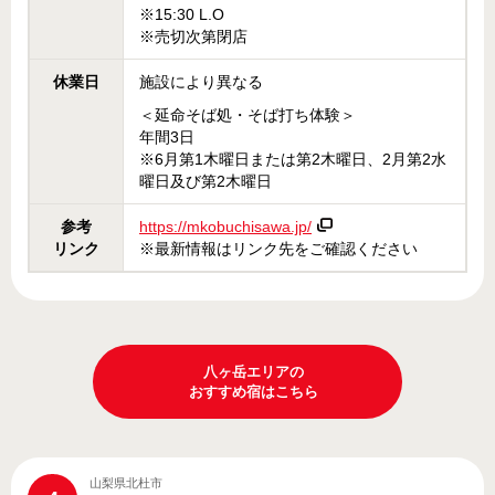
※15:30 L.O
※売切次第閉店
休業日
施設により異なる
＜延命そば処・そば打ち体験＞
年間3日
※6月第1木曜日または第2木曜日、2月第2水
曜日及び第2木曜日
参考
https://mkobuchisawa.jp/
リンク
※最新情報はリンク先をご確認ください
八ヶ岳エリアの
おすすめ宿はこちら
山梨県北杜市