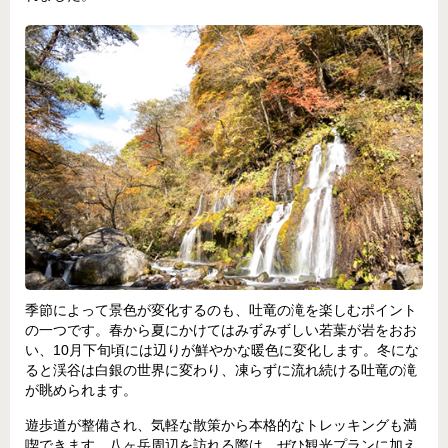
季節によって景色が変化するのも、吐竜の滝を楽しむポイント
の一つです。春から夏にかけてはみずみずしい若葉が岩をおお
い、10月下旬頃には辺りが鮮やかな暖色に変化します。冬にな
ると渓谷は白銀の世界に変わり、凍らずに流れ続ける吐竜の滝
が眺められます。
遊歩道が整備され、気軽な散策から本格的なトレッキングも満
喫できます。八ヶ岳周辺を訪れる際は、ぜひ観光プランに加え