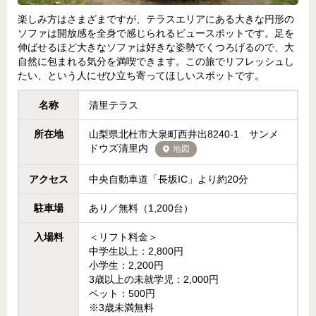
楽しみ方はさまざまですが、テラスエリアにある大きな円形の
ソファは開放感を全身で感じられるビュースポットです。足を
伸ばせるほど大きなソファは好きな姿勢でくつろげるので、大
自然に包まれる気分を満喫できます。この旅でリフレッシュし
たい、という人にぜひ立ち寄ってほしいスポットです。
名称
清里テラス
所在地
山梨県北杜市大泉町西井出8240-1 サンメ
ドウズ清里内
地図
アクセス
中央自動車道「長坂IC」より約20分
駐車場
あり／無料（1,200台）
入場料
＜リフト料金＞
中学生以上：2,800円
小学生：2,200円
3歳以上の未就学児：2,000円
ペット：500円
※3歳未満無料