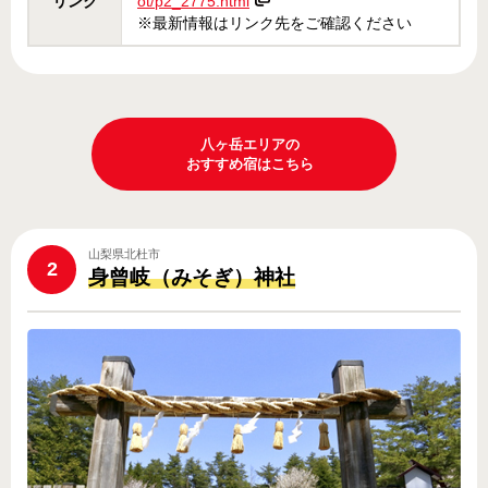
リンク
ot/p2_2775.html
※最新情報はリンク先をご確認ください
八ヶ岳エリアの
おすすめ宿はこちら
山梨県北杜市
2
身曾岐（みそぎ）神社