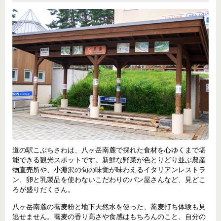
道の駅こぶちさわは、八ヶ岳南麓で採れた食材を心ゆくまで堪
能できる観光スポットです。新鮮な野菜が色とりどり並ぶ農産
物直売所や、小淵沢の旬の味覚が味わえるイタリアンレストラ
ン、卵と乳製品を使わないこだわりのパン屋さんなど、見どこ
ろが盛りだくさん。
八ヶ岳南麓の蕎麦粉と地下天然水を使った、蕎麦打ち体験も見
逃せません。蕎麦の香り高さや食感はもちろんのこと、自分の