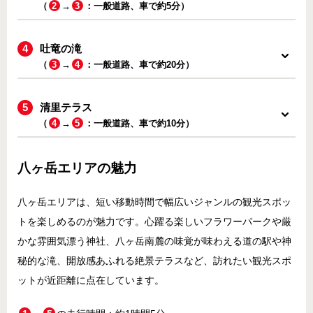
（
2
→
3
：一般道路、車で約5分）
吐竜の滝
（
3
→
4
：一般道路、車で約20分）
清里テラス
（
4
→
5
：一般道路、車で約10分）
八ヶ岳エリアの魅力
八ヶ岳エリアは、短い移動時間で幅広いジャンルの観光スポッ
トを楽しめるのが魅力です。心躍る楽しいフラワーパークや厳
かな雰囲気漂う神社、八ヶ岳南麓の味覚が味わえる道の駅や神
秘的な滝、開放感あふれる絶景テラスなど、訪れたい観光スポ
ットが近距離に点在しています。