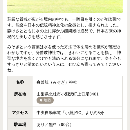
荘厳な景観が広がる境内の中でも、一際目を引くのが能楽殿で
す。能楽を日本の伝統精神文化の象徴とし、据えられました。
静けさとともに水の上に浮かぶ能楽殿は必見で、日本古来の神
秘的な美しさを感じさせます。
みそぎという言葉は水を使った方法で体を清める儀式が連想さ
れがちですが、身曾岐神社では、きれいになることを指し、神
聖な境内を歩くだけでも清められる気分になれます。身も心も
すっきりと清めたいという人は、ぜひ立ち寄ってみてください
ね。
名称
身曾岐（みそぎ）神社
所在地
山梨県北杜市小淵沢町上笹尾3401
地図
アクセス
中央自動車道「小淵沢IC」より約5分
駐車場
あり／無料（90台）