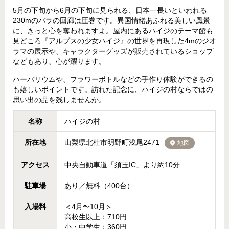
5月の下旬から6月の下旬に見られる、日本一長いといわれる
230mのバラの回廊は圧巻です。異国情緒あふれる美しい風景
に、きっと心を奪われますよ。屋内にあるハイジのテーマ館も
見どころ『アルプスの少女ハイジ』の世界を再現した4mのジオ
ラマの展示や、キャラクターグッズが販売されているショップ
などもあり、心が躍ります。
ハーバリウムや、フラワーボトルなどの手作り体験ができるの
も嬉しいポイントです。訪れた記念に、ハイジの村ならではの
思い出の品を残しませんか。
名称
ハイジの村
所在地
山梨県北杜市明野町浅尾2471
地図
アクセス
中央自動車道「須玉IC」より約10分
駐車場
あり／無料（400台）
入場料
＜4月〜10月＞
高校生以上：710円
小・中学生：360円