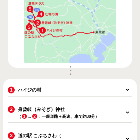
ハイジの村
身曾岐（みそぎ）神社
（
1
→
2
：一般道路＋高速、車で約30分）
道の駅 こぶちさわ（