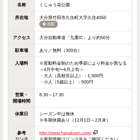
名称
くじゅう花公園
所在地
大分県竹田市久住町大字久住4050
地図
アクセス
大分自動車道「九重IC」より約50分
駐車場
あり／無料（300台）
入場料
※変動料金制のため季節により料金が異なる
＜4月中旬〜6月上旬＞
・大人（高校生以上）：1,300円
・小人（5歳以上）：500円
営業・
8:30～17:30
開場時間
休業日
シーズン中は無休
※冬期休園あり（12月1日～2月末）
参考
http://www.hanakoen.com/
リンク
※最新情報はリンク先をご確認ください