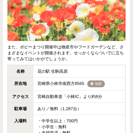
また、ポピーまつり開催中は物産市やフードガーデンなど、さ
まざまなイベントが開催されます。せっかくならついでに立ち
寄ってみてはいかがでしょうか。
名称
花の駅 生駒高原
所在地
宮崎県小林市南西方8565
地図
アクセス
宮崎自動車道「小林IC」より約8分
駐車場
あり／無料（1,287台）
入場料
・中学生以上：700円
・小学生：無料
・未就学児：無料