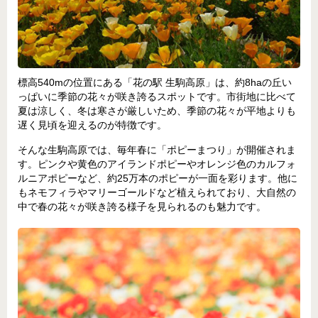
標高540mの位置にある「花の駅 生駒高原」は、約8haの丘い
っぱいに季節の花々が咲き誇るスポットです。市街地に比べて
夏は涼しく、冬は寒さが厳しいため、季節の花々が平地よりも
遅く見頃を迎えるのが特徴です。
そんな生駒高原では、毎年春に「ポピーまつり」が開催されま
す。ピンクや黄色のアイランドポピーやオレンジ色のカルフォ
ルニアポピーなど、約25万本のポピーが一面を彩ります。他に
もネモフィラやマリーゴールドなど植えられており、大自然の
中で春の花々が咲き誇る様子を見られるのも魅力です。