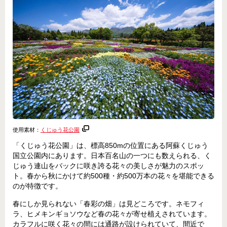
使用素材：
くじゅう花公園
「くじゅう花公園」は、標高850mの位置にある阿蘇くじゅう
国立公園内にあります。日本百名山の一つにも数えられる、く
じゅう連山をバックに咲き誇る花々の美しさが魅力のスポッ
ト。春から秋にかけて約500種・約500万本の花々を堪能できる
のが特徴です。
春にしか見られない「春彩の畑」は見どころです。ネモフィ
ラ、ヒメキンギョソウなど春の花々が寄せ植えされています。
カラフルに咲く花々の間には通路が設けられていて、間近で