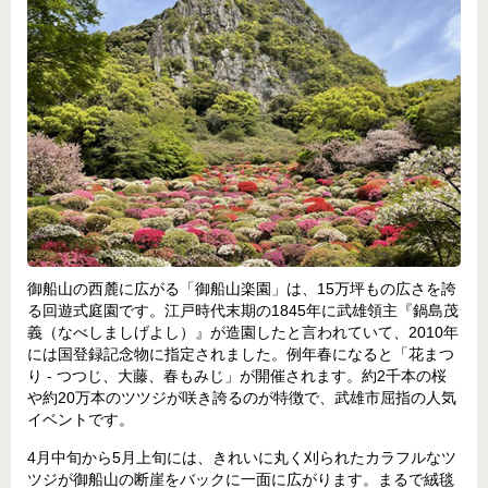
御船山の西麓に広がる「御船山楽園」は、15万坪もの広さを誇
る回遊式庭園です。江戸時代末期の1845年に武雄領主『鍋島茂
義（なべしましげよし）』が造園したと言われていて、2010年
には国登録記念物に指定されました。例年春になると「花まつ
り - つつじ、大藤、春もみじ」が開催されます。約2千本の桜
や約20万本のツツジが咲き誇るのが特徴で、武雄市屈指の人気
イベントです。
4月中旬から5月上旬には、きれいに丸く刈られたカラフルなツ
ツジが御船山の断崖をバックに一面に広がります。まるで絨毯