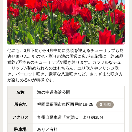
他にも、3月下旬から4月中旬に見頃を迎えるチューリップも見
逃せません。虹の池・彩りの池の周辺に広がる花壇に、約58品
種約7万本ものチューリップが咲き誇ります。カラフルなチュ
ーリップが眺められるのはもちろん、ユリ咲きやフリンジ咲
き、パーロット咲き、豪華な八重咲きなど、さまざまな咲き方
が楽しめるのが特徴です。
名称
海の中道海浜公園
所在地
福岡県福岡市東区西戸崎18-25
地図
アクセス
九州自動車道「古賀IC」より約35分
駐車場
あり／有料