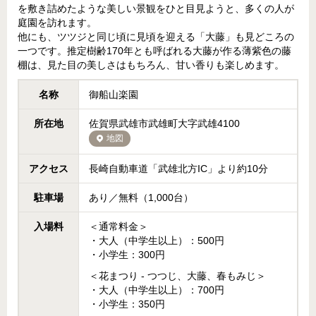
を敷き詰めたような美しい景観をひと目見ようと、多くの人が
庭園を訪れます。
他にも、ツツジと同じ頃に見頃を迎える「大藤」も見どころの
一つです。推定樹齢170年とも呼ばれる大藤が作る薄紫色の藤
棚は、見た目の美しさはもちろん、甘い香りも楽しめます。
名称
御船山楽園
所在地
佐賀県武雄市武雄町大字武雄4100
地図
アクセス
長崎自動車道「武雄北方IC」より約10分
駐車場
あり／無料（1,000台）
入場料
＜通常料金＞
・大人（中学生以上）：500円
・小学生：300円
＜花まつり - つつじ、大藤、春もみじ＞
・大人（中学生以上）：700円
・小学生：350円