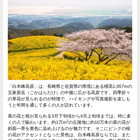
「白木峰高原」は、長崎県と佐賀県の県境にある標高1,057mの
五家原岳（ごかはらだけ）の中腹に広がる高原です。四季折々
の草花が見られるのが特徴で、ハイキングや写真撮影を楽しも
うと年間を通して多くの人が訪れています。
菜の花と桜が見られる3月下旬頃から4月上旬頃までは、特に多
2
くの人で賑わいます。約1万m
の丘陵地に約10万本の菜の花が
斜面一帯を黄色に染め上げるのが魅力です。そこにピンクの桜
の花がアクセントとなった景色は、白木峰高原ならでは。また