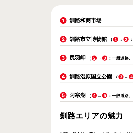
釧路和商市場
釧路市立博物館
（
1
→
2
尻羽岬
（
2
→
3
：一般道路、
釧路湿原国立公園
（
3
→
4
阿寒湖
（
4
→
5
：一般道路、
釧路エリアの魅力