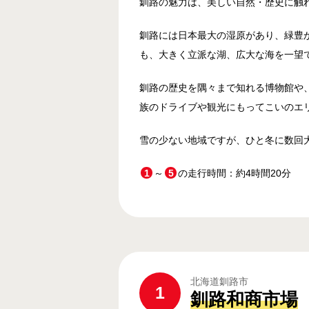
釧路の魅力は、美しい自然・歴史に触
釧路には日本最大の湿原があり、緑豊
も、大きく立派な湖、広大な海を一望
釧路の歴史を隅々まで知れる博物館や
族のドライブや観光にもってこいのエ
雪の少ない地域ですが、ひと冬に数回
1
～
5
の走行時間：約4時間20
北海道釧路市
1
釧路和商市場