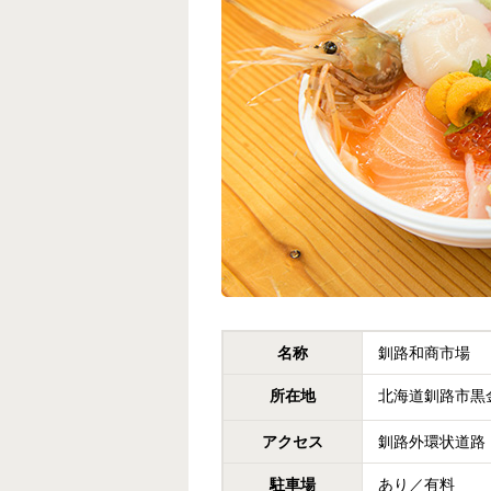
名称
釧路和商市場
所在地
北海道釧路市黒金
アクセス
釧路外環状道路「
駐車場
あり／有料