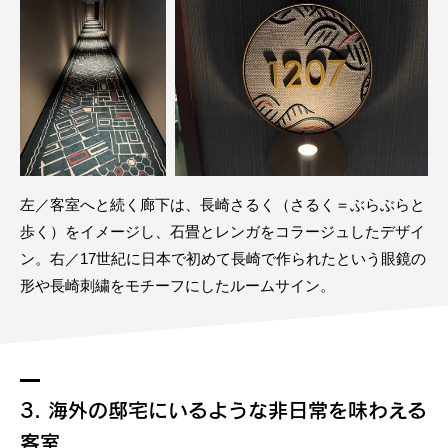
左／客室へと続く廊下は、長崎さるく（さるく＝ぶらぶらと
歩く）をイメージし、石畳とレンガをコラージュしたデザイ
ン。右／17世紀に日本で初めて長崎で作られたという眼鏡の
形や長崎刺繍をモチーフにしたルームサイン。
3. 海外の邸宅にいるような非日常を味わえる
客室