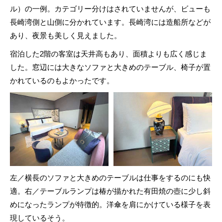
ル）の一例。カテゴリー分けはされていませんが、ビューも
長崎湾側と山側に分かれています。長崎湾には造船所などが
あり、夜景も美しく見えました。
宿泊した2階の客室は天井高もあり、面積よりも広く感じま
した。窓辺には大きなソファと大きめのテーブル、椅子が置
かれているのもよかったです。
左／横長のソファと大きめのテーブルは仕事をするのにも快
適。右／テーブルランプは椿が描かれた有田焼の壺に少し斜
めになったランプが特徴的。洋傘を肩にかけている様子を表
現しているそう。