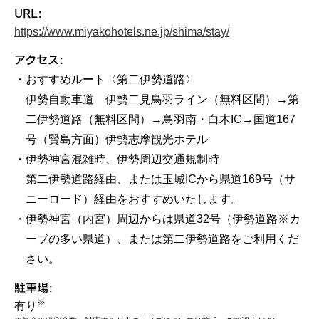
URL:
https://www.miyakohotels.ne.jp/shima/stay/
アクセス:
おすすめルート〈第二伊勢道路〉
伊勢自動車道 伊勢二見鳥羽ライン（無料区間）→第
二伊勢道路（無料区間）→鳥羽南・白木IC→国道167
号（賢島方面）伊勢志摩観光ホテル
伊勢神宮混雑時、伊勢周辺交通規制時
第二伊勢道路経由、または玉城ICから県道169号（サ
ニーロード）経由をおすすめいたします。
伊勢神宮（内宮）周辺からは県道32号（伊勢道路※カ
ーブの多い県道）、または第二伊勢道路をご利用くだ
さい。
駐車場:
※
有り