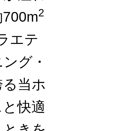
2
00m
バラエテ
ニング・
誇る当ホ
スと快適
とときを