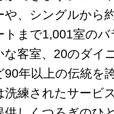
ーや、シングルから約7
トまで1,001室の
かな客室、20のダイ
ど90年以上の伝統を
は洗練されたサービ
提供しくつろぎのひ