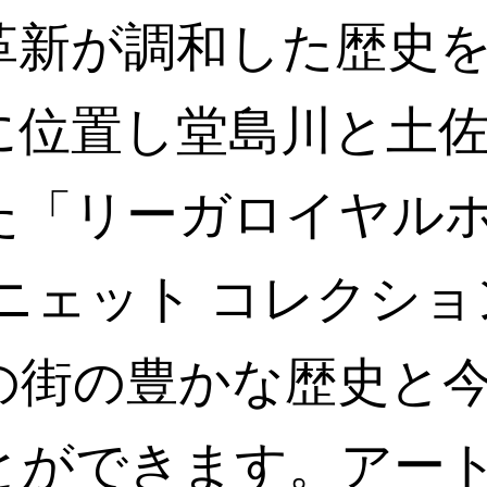
革新が調和した歴史
に位置し堂島川と土
た「リーガロイヤル
ィニェット コレクショ
の街の豊かな歴史と
とができます。アー