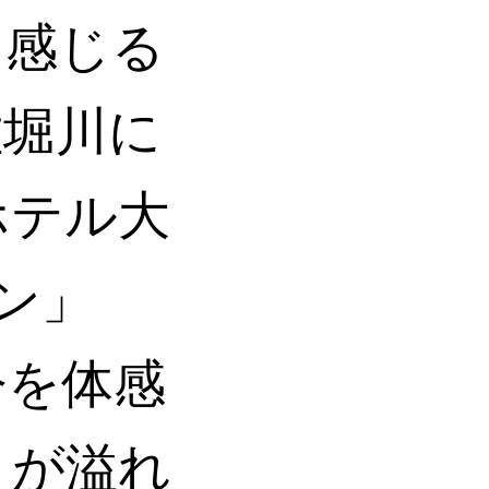
を感じる
佐堀川に
ホテル大
ン」
今を体感
トが溢れ