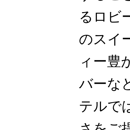
るロビ
のスイー
ィー豊
バーな
テルで
さをご