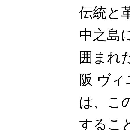
伝統と
中之島
囲まれ
阪 ヴ
は、こ
するこ