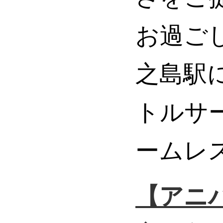
お過ご
之島駅
トルサ
ームレ
【アニ