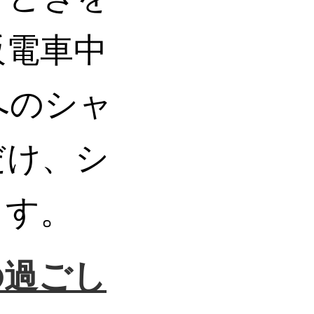
阪電車中
へのシャ
だけ、シ
ます。
の過ごし